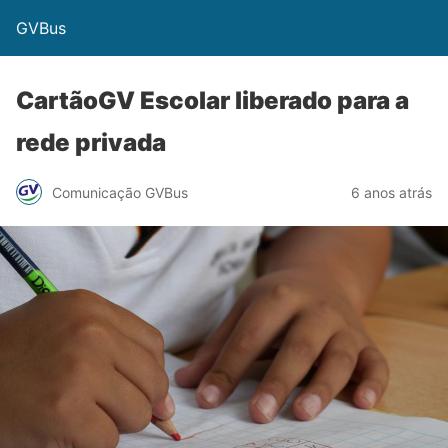
GVBus
CartãoGV Escolar liberado para a
rede privada
Comunicação GVBus
6 anos atrás