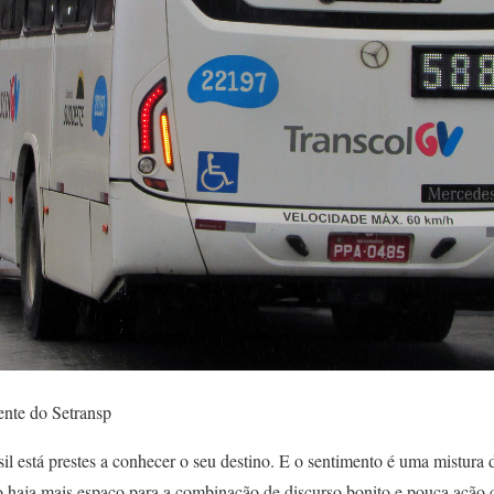
ente do Setransp
sil está prestes a conhecer o seu destino. E o sentimento é uma mistura
o haja mais espaço para a combinação de discurso bonito e pouca ação 