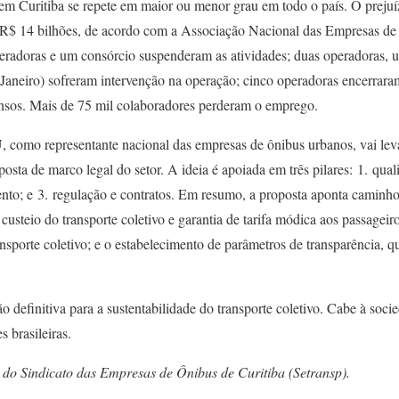
 em Curitiba se repete em maior ou menor grau em todo o país. O prejuí
 R$ 14 bilhões, de acordo com a Associação Nacional das Empresas de
eradoras e um consórcio suspenderam as atividades; duas operadoras, 
aneiro) sofreram intervenção na operação; cinco operadoras encerraram
ensos. Mais de 75 mil colaboradores perderam o emprego.
, como representante nacional das empresas de ônibus urbanos, vai lev
osta de marco legal do setor. A ideia é apoiada em três pilares: 1. qual
ento; e 3. regulação e contratos. Em resumo, a proposta aponta caminh
o custeio do transporte coletivo e garantia de tarifa módica aos passageiro
nsporte coletivo; e o estabelecimento de parâmetros de transparência, qu
definitiva para a sustentabilidade do transporte coletivo. Cabe à soci
s brasileiras.
 do Sindicato das Empresas de Ônibus de Curitiba (Setransp).