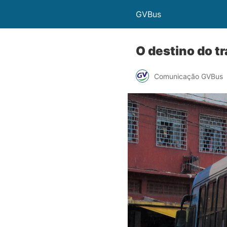
GVBus
O destino do t
Comunicação GVBus