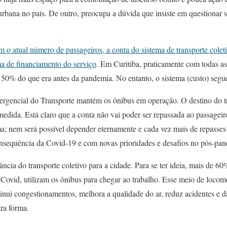
rbana no país. De outro, preocupa a dúvida que insiste em questionar s
m o atual número de passageiros, a conta do sistema de transporte coleti
ma de financiamento do serviço
. Em Curitiba, praticamente com todas as 
e 50% do que era antes da pandemia. No entanto, o sistema (custo) se
gencial do Transporte mantém os ônibus em operação. O destino do tra
dida. Está claro que a conta não vai poder ser repassada ao passageiro,
ema; nem será possível depender eternamente e cada vez mais de repasse
equência da Covid-19 e com novas prioridades e desafios no pós-pan
ncia do transporte coletivo para a cidade. Para se ter ideia, mais de 60
 Covid, utilizam os ônibus para chegar ao trabalho. Esse meio de loc
minui congestionamentos, melhora a qualidade do ar, reduz acidentes e
ra forma.