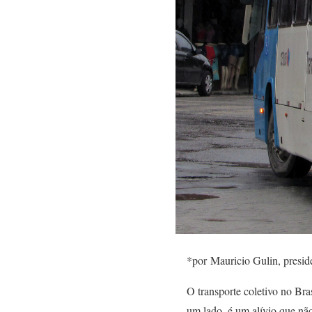
*por Mauricio Gulin, presid
O transporte coletivo no Bra
um lado, é um alívio que nã