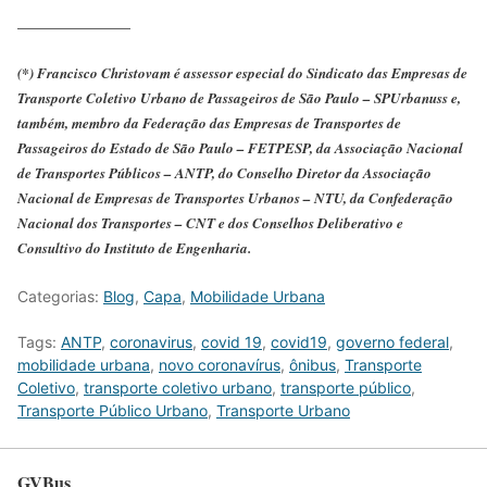
_____________
(*) Francisco Christovam é assessor especial do Sindicato das Empresas de
Transporte Coletivo Urbano de Passageiros de São Paulo – SPUrbanuss e,
também, membro da Federação das Empresas de Transportes de
Passageiros do Estado de São Paulo – FETPESP, da Associação Nacional
de Transportes Públicos – ANTP, do Conselho Diretor da Associação
Nacional de Empresas de Transportes Urbanos – NTU, da Confederação
Nacional dos Transportes – CNT e dos Conselhos Deliberativo e
Consultivo do Instituto de Engenharia.
Categorias:
Blog
,
Capa
,
Mobilidade Urbana
Tags:
ANTP
,
coronavirus
,
covid 19
,
covid19
,
governo federal
,
mobilidade urbana
,
novo coronavírus
,
ônibus
,
Transporte
Coletivo
,
transporte coletivo urbano
,
transporte público
,
Transporte Público Urbano
,
Transporte Urbano
GVBus