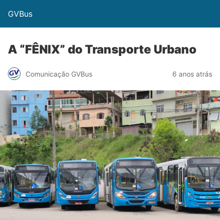
GVBus
A “FÊNIX” do Transporte Urbano
Comunicação GVBus
6 anos atrás