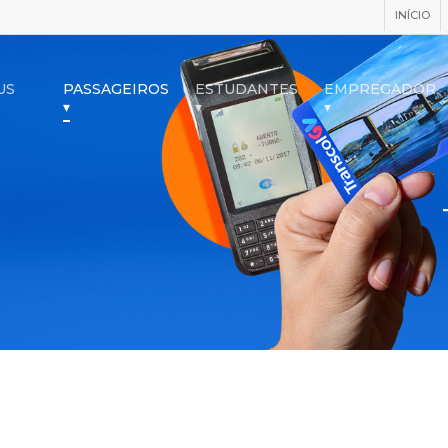
INÍCIO
US
PASSAGEIROS
ESTUDANTES
EMPREGADOR
▾
▾
▾