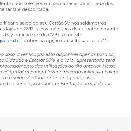
dentro dos coletivos ou nas catracas de entrada dos
ma tarifa é descontada.
rificar o saldo do seu CartãoGV nos saldímetros
nas lojas do GVBus, nas máquinas de autoatendimento,
 Pay, aqui no site do GVBus e no site
gv.com.br
(ambos na opção consulte seu saldo**).
mo caso, a verificação está disponível apenas para os
ipo Cidadão e Escolar 50%, e o valor apresentado será
 processamento das utilizações do dia anterior. Nesse
ocê também poderá fazer a recarga online via boleto
rém o saldo só atualizará na página após
o bancário e posterior apresentação no validador.