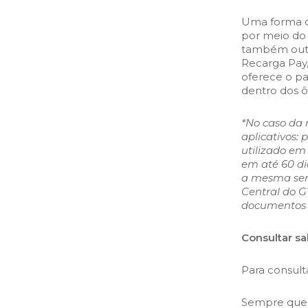
Uma forma d
por meio do 
também outra
Recarga Pay,
oferece o 
dentro dos ô
*No caso da r
aplicativos: 
utilizado em
em até 60 di
a mesma será
Central do G
documentos d
Consultar sa
Para consult
Sempre que 