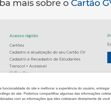
iba mais sobre o
Cartão G
Acesso rápido
P
E
Cartões
Cadastro e atualização do seu Cartão GV
Cadastro e Recadastro de Estudantes
Transcol + Acessível
GVBus Pay
Portal do Titular
Central de Ajuda
 funcionalidade do site e melhorar a experiência do usuário, entregar
o tráfego do site. Podemos compartilhar algumas das informações colet
binadas com as informações que eles coletaram diretamente de você 