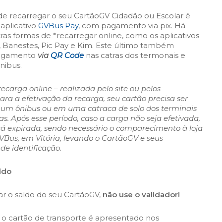
e recarregar o seu CartãoGV Cidadão ou Escolar é
aplicativo
GVBus Pay
, com pagamento via pix. Há
s formas de *recarregar online, como os aplicativos
 Banestes, Pic Pay e Kim. Este último também
pagamento
via
QR Code
nas catras dos termonais e
nibus.
ecarga online – realizada pelo site ou pelos
para a efetivação da recarga, seu cartão precisa ser
 um ônibus ou em uma catraca de solo dos terminais
as. Após esse período, caso a carga não seja efetivada,
 expirada, sendo necessário o comparecimento à loja
VBus, em Vitória, levando o CartãoGV e seus
e identificação.
ldo
ar o saldo do seu CartãoGV,
não use o validador!
o cartão de transporte é apresentado nos