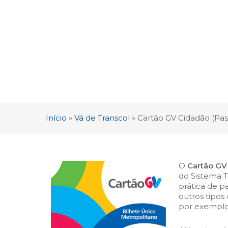
Início
»
Vá de Transcol
»
Cartão GV Cidadão (Pass
O
Cartão GV
do Sistema 
prática de 
outros tipos
por exemplo.