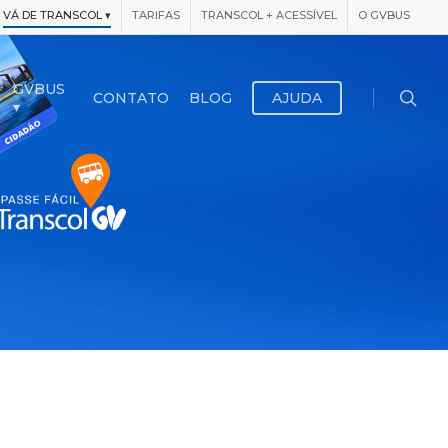
VÁ DE TRANSCOL
▾
TARIFAS
TRANSCOL + ACESSÍVEL
O GVBUS
searc
GVBUS
CONTATO
BLOG
AJUDA
▾