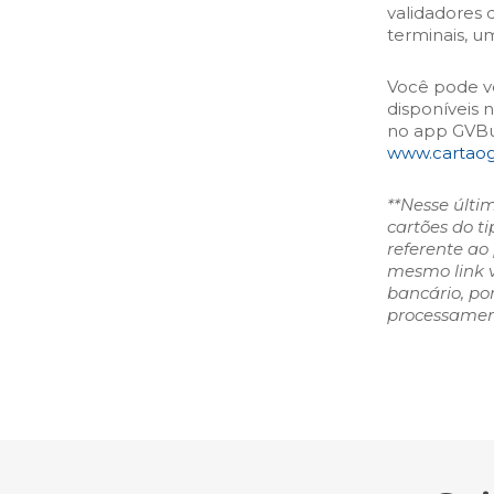
validadores 
terminais, u
Você pode ve
disponíveis 
no app GVBus
www.cartao
**Nesse últi
cartões do t
referente ao
mesmo link v
bancário, po
processament