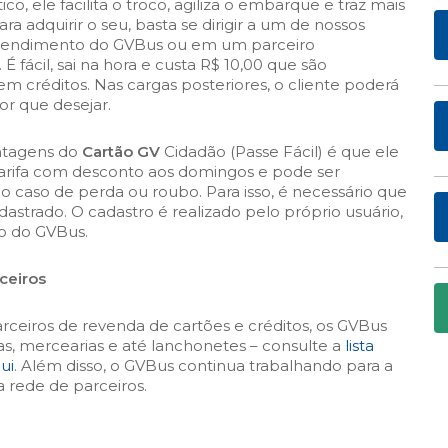
co, ele facilita o troco, agiliza o embarque e traz mais
ra adquirir o seu, basta se dirigir a um de nossos
tendimento do GVBus ou em um parceiro
É fácil, sai na hora e custa R$ 10,00 que são
em créditos. Nas cargas posteriores, o cliente poderá
or que desejar.
ntagens do
Cartão GV
Cidadão (Passe Fácil) é que ele
 tarifa com desconto aos domingos e pode ser
 caso de perda ou roubo. Para isso, é necessário que
adastrado. O cadastro é realizado pelo próprio usuário,
o do GVBus.
ceiros
rceiros de revenda de cartões e créditos, os GVBus
s, mercearias e até lanchonetes – consulte a
lista
ui
. Além disso, o GVBus continua trabalhando para a
 rede de parceiros.