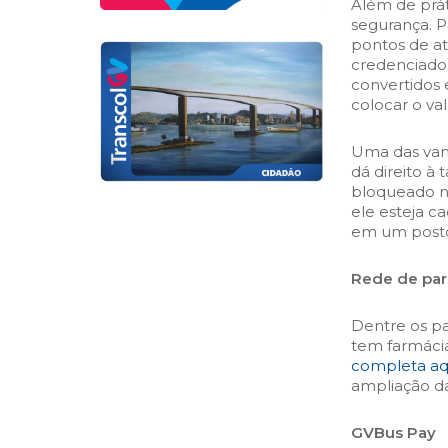
Além de práti
segurança. Pa
pontos de a
credenciado. 
convertidos 
colocar o val
Uma das va
dá direito à
bloqueado no
ele esteja c
em um post
Rede de par
Dentre os pa
tem farmácia
completa aq
ampliação da
GVBus Pay