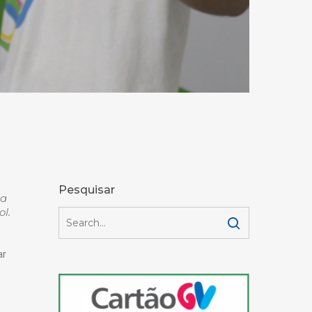
Pesquisar
ra
l.
ar