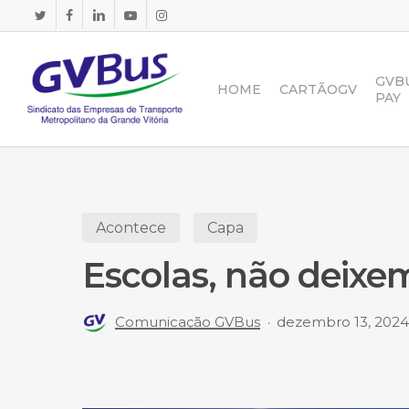
Skip
to
main
content
GVB
HOME
CARTÃOGV
PAY
Acontece
Capa
Escolas, não deixe
Comunicação GVBus
dezembro 13, 2024