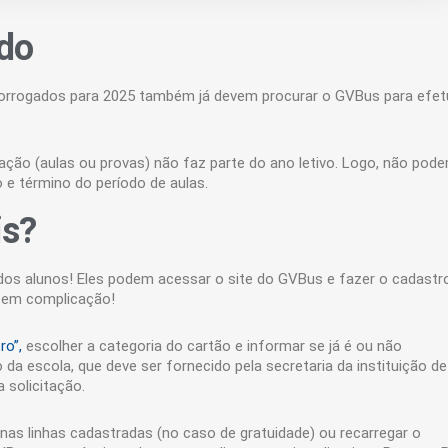
ado
rorrogados para 2025 também já devem procurar o GVBus para efet
ação (aulas ou provas) não faz parte do ano letivo. Logo, não pod
o e término do período de aulas.
is?
z dos alunos! Eles podem acessar o site do GVBus e fazer o cadastr
 sem complicação!
ro”,
escolher a categoria do cartão e informar se já é ou não
da escola, que deve ser fornecido pela secretaria da instituição de
 solicitação.
nas linhas cadastradas (no caso de gratuidade) ou recarregar o