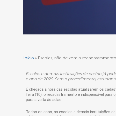
Início
»
Escolas, não deixem o recadastramento 
Escolas e demais instituições de ensino já po
o ano de 2025. Sem o procedimento, estudante
É chegada a hora das escolas atualizarem os cadastr
feira (10), o recadastramento é indispensável para 
para a volta às aulas.
Todos os anos, as escolas e demais instituições de 