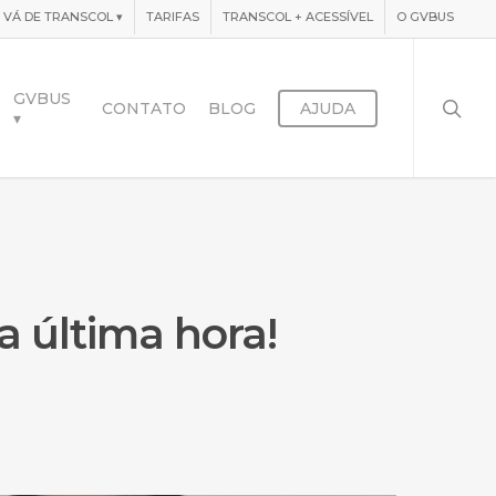
VÁ DE TRANSCOL
▾
TARIFAS
TRANSCOL + ACESSÍVEL
O GVBUS
searc
GVBUS
CONTATO
BLOG
AJUDA
▾
a última hora!