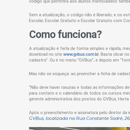
código que permitirá aos alunos matriculados tamb
Sem a atualização, o código não é liberado, e os e
Escolar, Escolar Gratuito e Escolar Gratuito com C
Como funciona?
A atualização é feita de forma simples e rápida, me
download no site
www.gvbus.com.br
. Basta clicar n
cadastro”. Ou ir no menu “GVBus”, e depois em “form
Mas não se esqueça: ao preencher a ficha de cadast
“
Não deve haver rasuras e todas as informações deve
para contato e o calendário de todos os cursos mini
gerente administrativa dos postos do GVBus, Herta V
Após o preenchimento e assinatura pelo diretor da i
GVBus, localizada na Rua Constante Sodré, 265