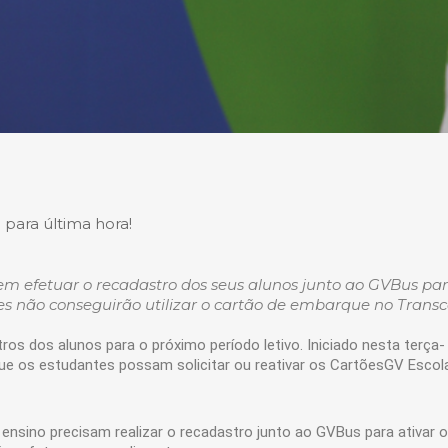
para última hora!
dem efetuar o recadastro dos seus alunos junto ao GVBus pa
s não conseguirão utilizar o cartão de embarque no Transco
os dos alunos para o próximo período letivo. Iniciado nesta terça-
que os estudantes possam solicitar ou reativar os CartõesGV Escol
ensino precisam realizar o recadastro junto ao GVBus para ativar o