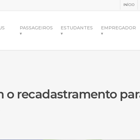
INÍCIO
US
PASSAGEIROS
ESTUDANTES
EMPREGADOR
▾
▾
▾
m o recadastramento par