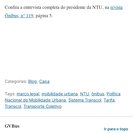
Confira a entrevista completa do presidente da NTU, na
revista
Ônibus, n° 119
, página 5.
Categorias:
Blog
,
Capa
Tags:
marco legal
,
mobilidade urbana
,
NTU
,
ônibus
,
Política
Nacional de Mobilidade Urbana
,
Sistema Transcol
,
Tarifa
,
Transcol
,
Transporte Coletivo
GVBus
Ir para o topo