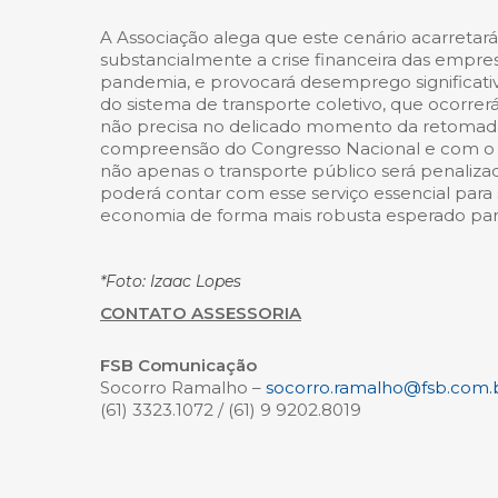
A Associação alega que este cenário acarreta
substancialmente a crise financeira das empresa
pandemia, e provocará desemprego significativo
do sistema de transporte coletivo, que ocorrerá
não precisa no delicado momento da retomada
compreensão do Congresso Nacional e com o 
não apenas o transporte público será penaliza
poderá contar com esse serviço essencial par
economia de forma mais robusta esperado par
*Foto: Izaac Lopes
CONTATO ASSESSORIA
FSB Comunicação
Socorro Ramalho –
socorro.ramalho@fsb.com.
(61) 3323.1072 / (61) 9 9202.8019