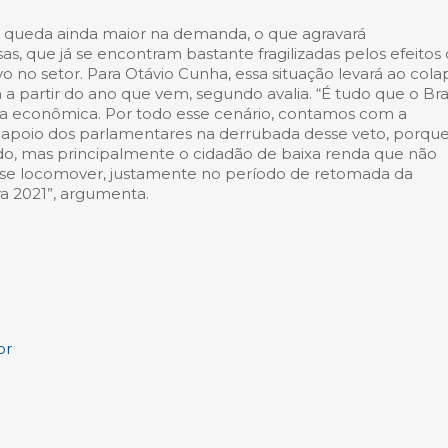
rá queda ainda maior na demanda, o que agravará
s, que já se encontram bastante fragilizadas pelos efeitos
 no setor. Para Otávio Cunha, essa situação levará ao cola
 a partir do ano que vem, segundo avalia. “É tudo que o Bras
 econômica. Por todo esse cenário, contamos com a
apoio dos parlamentares na derrubada desse veto, porqu
do, mas principalmente o cidadão de baixa renda que não
a se locomover, justamente no período de retomada da
a 2021”, argumenta.
br