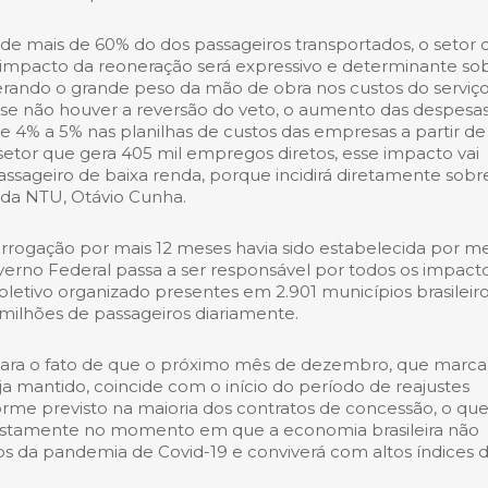
 de mais de 60% do dos passageiros transportados, o setor 
mpacto da reoneração será expressivo e determinante so
derando o grande peso da mão de obra nos custos do serviço
e se não houver a reversão do veto, o aumento das despesa
 4% a 5% nas planilhas de custos das empresas a partir de
setor que gera 405 mil empregos diretos, esse impacto vai
passageiro de baixa renda, porque incidirá diretamente sobr
o da NTU, Otávio Cunha.
orrogação por mais 12 meses havia sido estabelecida por m
erno Federal passa a ser responsável por todos os impact
oletivo organizado presentes em 2.901 municípios brasileiro
ilhões de passageiros diariamente.
ara o fato de que o próximo mês de dezembro, que marca
ja mantido, coincide com o início do período de reajustes
onforme previsto na maioria dos contratos de concessão, o qu
, justamente no momento em que a economia brasileira não
s da pandemia de Covid-19 e conviverá com altos índices 