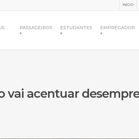
INÍCIO
US
PASSAGEIROS
ESTUDANTES
EMPREGADOR
▾
▾
▾
o vai acentuar desempr