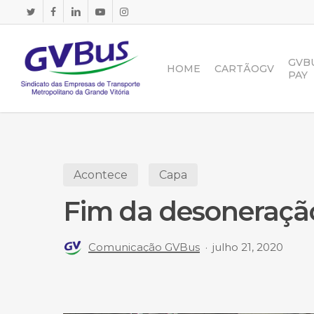
Skip
TWITTER
FACEBOOK
LINKEDIN
YOUTUBE
INSTAGRAM
to
main
content
GVB
HOME
CARTÃOGV
PAY
Acontece
Capa
Fim da desoneraçã
Comunicação GVBus
julho 21, 2020