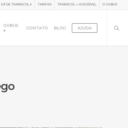
VÁ DE TRANSCOL
▾
TARIFAS
TRANSCOL + ACESSÍVEL
O GVBUS
searc
GVBUS
CONTATO
BLOG
AJUDA
▾
ego