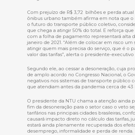
Com prejuízo de R$ 3,72 bilhões e perda atual
ônibus urbano também afirma em nota que o i
o futuro do transporte público coletivo, consi
que chega a atingir 50% do total. E reforça qu
com a folha de pagamento representará alta de
janeiro de 2021. “Além de colocar em risco um 
atingir quem mais precisa do serviço, que é o 
valor das tarifas”, alerta o presidente-executiv
Segundo ele, ao cessar a desoneração, cuja pr
de amplo acordo no Congresso Nacional, o Gov
negativos nos sistemas de transporte público c
que atendiam antes da pandemia cerca de 43 m
O presidente da NTU chama a atenção ainda p
fim da desoneração para o setor caso o veto se
tarifários nas principais cidades brasileiras, c
causará impacto direto no cálculo das tarifas
estará ainda plenamente recuperada dos efeito
desemprego, informalidade e perda de renda.