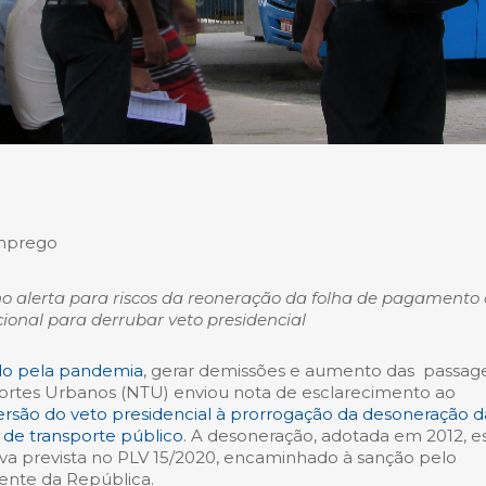
emprego
no alerta para riscos da reoneração da folha de pagamento
cional para derrubar veto presidencial
do pela pandemia
, gerar demissões e aumento das passag
ortes Urbanos (NTU) enviou nota de esclarecimento ao
versão do veto presidencial à prorrogação da desoneração d
de transporte público
. A desoneração, adotada em 2012, e
ava prevista no PLV 15/2020, encaminhado à sanção pelo
ente da República.