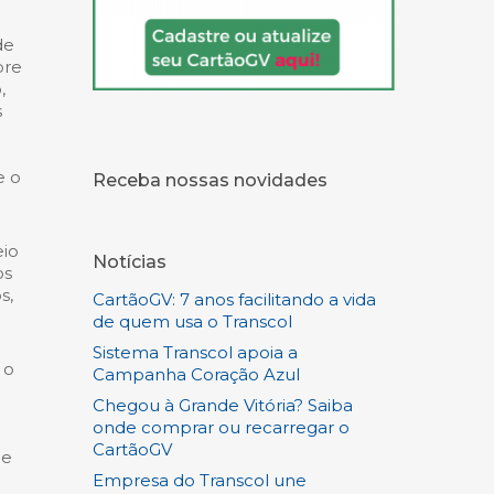
de
bre
,
s
e o
Receba nossas novidades
eio
Notícias
os
s,
CartãoGV: 7 anos facilitando a vida
de quem usa o Transcol
Sistema Transcol apoia a
 o
Campanha Coração Azul
Chegou à Grande Vitória? Saiba
e
onde comprar ou recarregar o
CartãoGV
de
Empresa do Transcol une