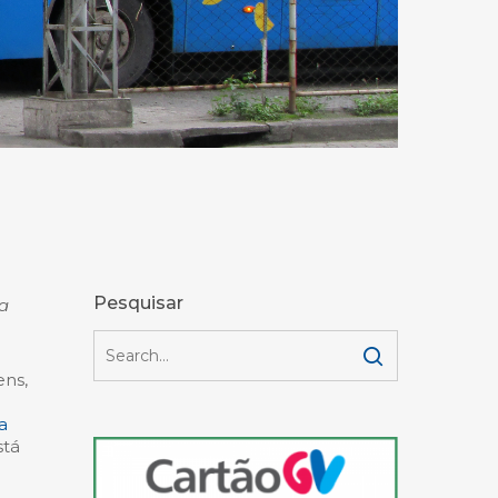
Pesquisar
 a
ens,
a
stá