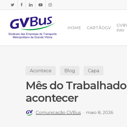
Skip
to
main
content
GVB
HOME
CARTÃOGV
PAY
Acontece
Blog
Capa
Mês do Trabalhador
acontecer
Comunicação GVBus
maio 8, 2026