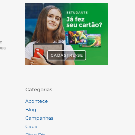
e
sua
e
Categorias
Acontece
Blog
Campanhas
Capa
Dia a Dia