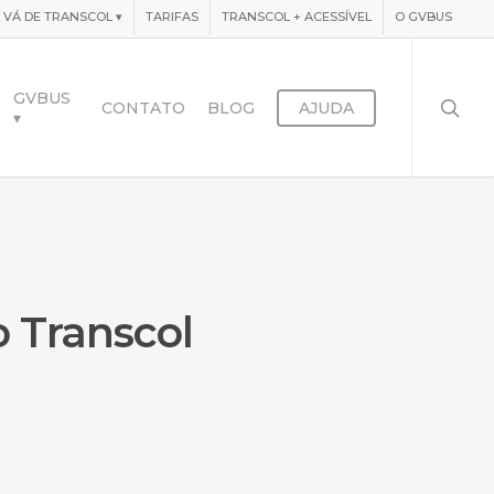
VÁ DE TRANSCOL
▾
TARIFAS
TRANSCOL + ACESSÍVEL
O GVBUS
searc
GVBUS
CONTATO
BLOG
AJUDA
▾
o Transcol