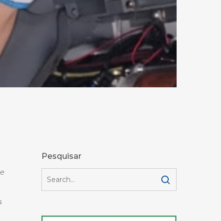
Pesquisar
de
s