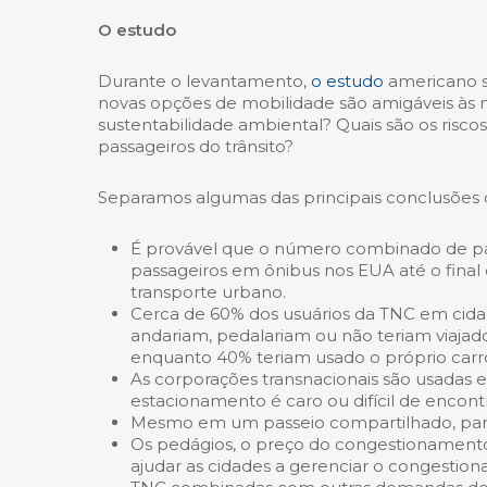
O estudo
Durante o levantamento,
o estudo
americano s
novas opções de mobilidade são amigáveis ​​às
sustentabilidade ambiental? Quais são os riscos
passageiros do trânsito?
Separamos algumas das principais conclusões 
É provável que o número combinado de pas
passageiros em ônibus nos EUA até o fina
transporte urbano.
Cerca de 60% dos usuários da TNC em cida
andariam, pedalariam ou não teriam viajado
enquanto 40% teriam usado o próprio carro
As corporações transnacionais são usadas 
estacionamento é caro ou difícil de encontra
Mesmo em um passeio compartilhado, part
Os pedágios, o preço do congestionamento,
ajudar as cidades a gerenciar o congesti