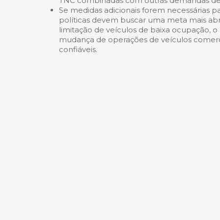
TNC combinadas com outras demandas de e
Se medidas adicionais forem necessárias p
políticas devem buscar uma meta mais abr
limitação de veículos de baixa ocupação, 
mudança de operações de veículos comerciai
confiáveis.