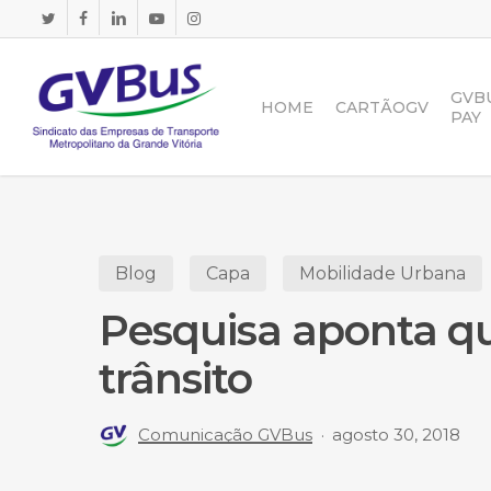
Skip
TWITTER
FACEBOOK
LINKEDIN
YOUTUBE
INSTAGRAM
to
main
content
GVB
HOME
CARTÃOGV
PAY
Blog
Capa
Mobilidade Urbana
Pesquisa aponta qu
trânsito
Comunicação GVBus
agosto 30, 2018