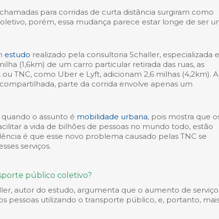
 chamadas para corridas de curta distância surgiram como
e coletivo, porém, essa mudança parece estar longe de ser 
um
estudo
realizado pela consultoria Schaller, especializada
ilha (1,6km) de um carro particular retirada das ruas, as
u TNC, como Uber e Lyft, adicionam 2,6 milhas (4,2km). A
ompartilhada, parte da corrida envolve apenas um
e quando o assunto é
mobilidade urbana
, pois mostra que o
acilitar a vida de bilhões de pessoas no mundo todo, estão
endência é que esse novo problema causado pelas TNC se
sses serviços.
porte público coletivo?
ller, autor do estudo, argumenta que o aumento de serviço
 pessoas utilizando o transporte público, e, portanto, mai