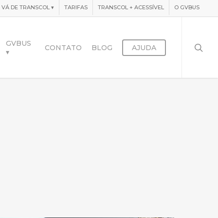
VÁ DE TRANSCOL
▾
TARIFAS
TRANSCOL + ACESSÍVEL
O GVBUS
searc
GVBUS
CONTATO
BLOG
AJUDA
▾