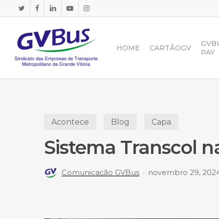
Skip
to
main
content
GVB
HOME
CARTÃOGV
PAY
Acontece
Blog
Capa
Sistema Transcol na
Comunicação GVBus
novembro 29, 202