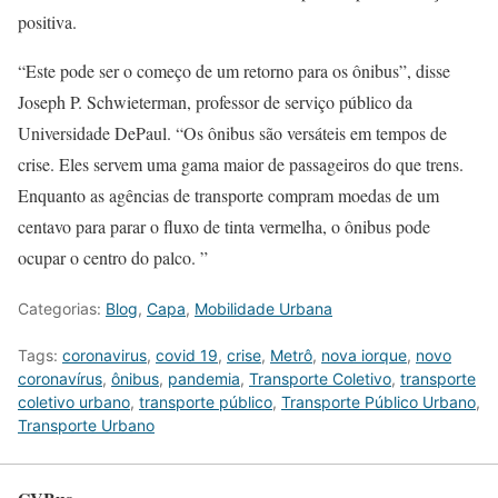
positiva.
“Este pode ser o começo de um retorno para os ônibus”, disse
Joseph P. Schwieterman, professor de serviço público da
Universidade DePaul. “Os ônibus são versáteis em tempos de
crise. Eles servem uma gama maior de passageiros do que trens.
Enquanto as agências de transporte compram moedas de um
centavo para parar o fluxo de tinta vermelha, o ônibus pode
ocupar o centro do palco. ”
Categorias:
Blog
,
Capa
,
Mobilidade Urbana
Tags:
coronavirus
,
covid 19
,
crise
,
Metrô
,
nova iorque
,
novo
coronavírus
,
ônibus
,
pandemia
,
Transporte Coletivo
,
transporte
coletivo urbano
,
transporte público
,
Transporte Público Urbano
,
Transporte Urbano