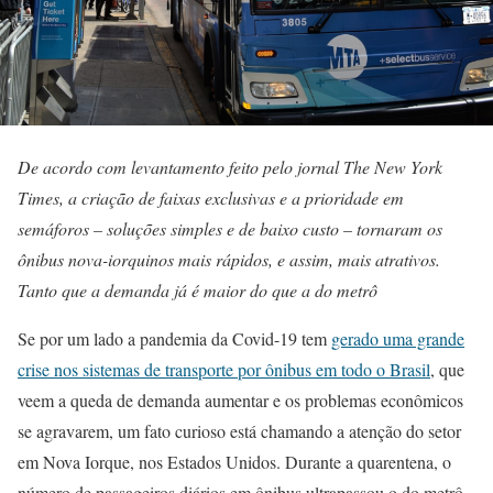
De acordo com levantamento feito pelo jornal The New York
Times, a criação de faixas exclusivas e a prioridade em
semáforos – soluções simples e de baixo custo – tornaram os
ônibus nova-iorquinos mais rápidos, e assim, mais atrativos.
Tanto que a demanda já é maior do que a do metrô
Se por um lado a pandemia da Covid-19 tem
gerado uma grande
crise nos sistemas de transporte por ônibus em todo o Brasil
, que
veem a queda de demanda aumentar e os problemas econômicos
se agravarem, um fato curioso está chamando a atenção do setor
em Nova Iorque, nos Estados Unidos. Durante a quarentena, o
número de passageiros diários em ônibus ultrapassou o do metrô