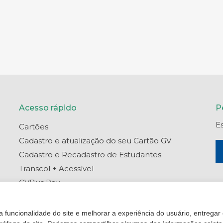
Acesso rápido
P
E
Cartões
Cadastro e atualização do seu Cartão GV
Cadastro e Recadastro de Estudantes
Transcol + Acessível
GVBus Pay
Portal do Titular
Central de Ajuda
 funcionalidade do site e melhorar a experiência do usuário, entregar