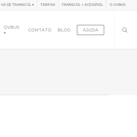
VÁ DE TRANSCOL
▾
TARIFAS
TRANSCOL + ACESSÍVEL
O GVBUS
searc
GVBUS
CONTATO
BLOG
AJUDA
▾