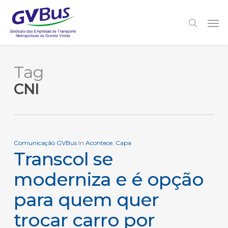
Skip
to
Men
search
main
content
Tag
CNI
Comunicação GVBus
In
Acontece
,
Capa
Transcol se
moderniza e é opção
para quem quer
trocar carro por