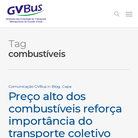
Skip
to
Men
search
main
content
Tag
combustíveis
Comunicação GVBus
In
Blog
,
Capa
Preço alto dos
combustíveis reforça
importância do
transporte coletivo