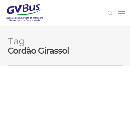
Skip
to
Men
search
main
content
Tag
Cordão Girassol