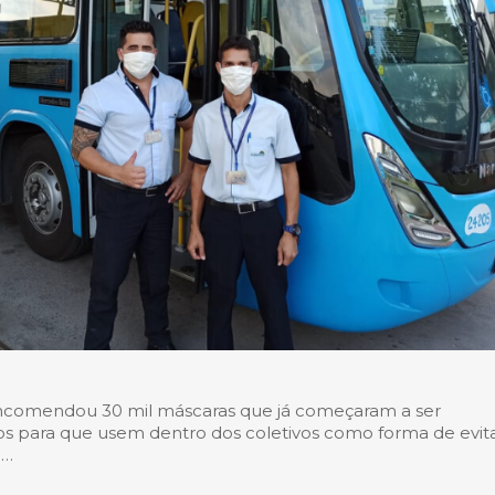
ncomendou 30 mil máscaras que já começaram a ser
os para que usem dentro dos coletivos como forma de evita
9…