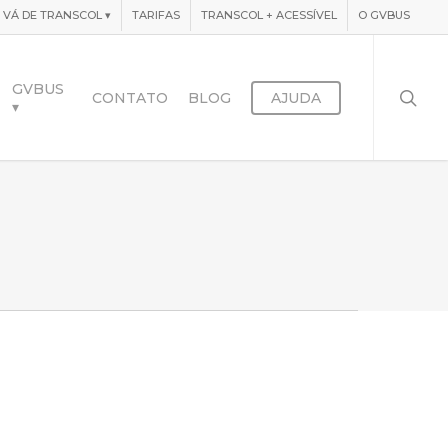
VÁ DE TRANSCOL
▾
TARIFAS
TRANSCOL + ACESSÍVEL
O GVBUS
searc
GVBUS
CONTATO
BLOG
AJUDA
▾