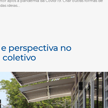
setor após a pandemia da Covid-19. Criar outras formas de
 das ideias…
 e perspectiva no
 coletivo