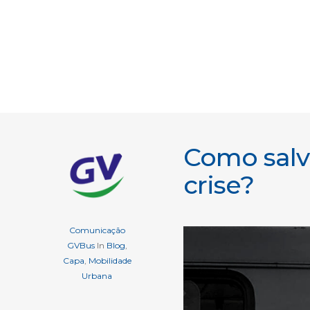
Como salva
crise?
Comunicação
GVBus
In
Blog
,
Capa
,
Mobilidade
Urbana