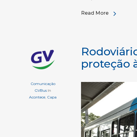
Read More
Rodoviári
proteção à
Comunicação
GVBus
In
Acontece
,
Capa