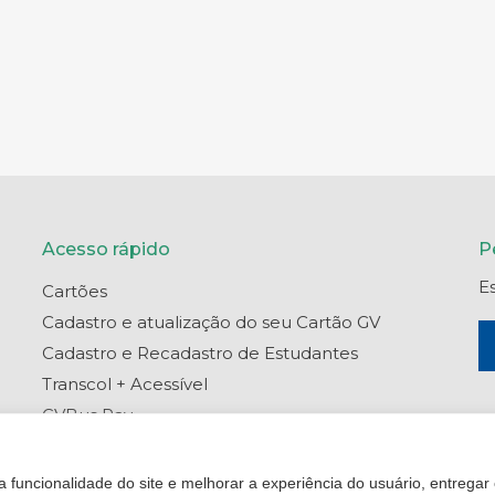
Acesso rápido
P
E
Cartões
Cadastro e atualização do seu Cartão GV
Cadastro e Recadastro de Estudantes
Transcol + Acessível
GVBus Pay
Portal do Titular
Central de Ajuda
 funcionalidade do site e melhorar a experiência do usuário, entregar