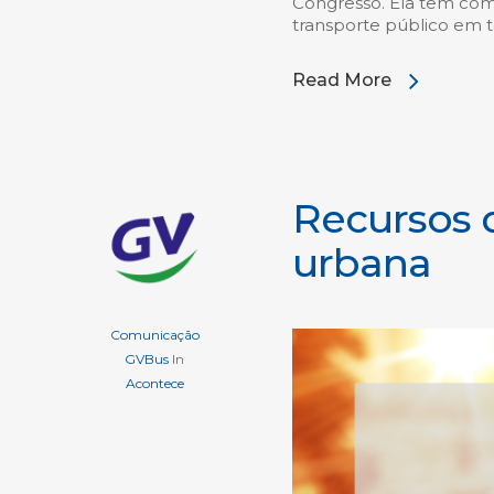
Congresso. Ela tem com
transporte público em 
Read More
Recursos 
urbana
Comunicação
GVBus
In
Acontece