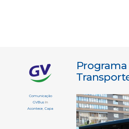
Programa 
Transporte
Comunicação
GVBus
In
Acontece
,
Capa