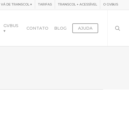
VÁ DE TRANSCOL
▾
TARIFAS
TRANSCOL + ACESSÍVEL
O GVBUS
searc
GVBUS
CONTATO
BLOG
AJUDA
▾