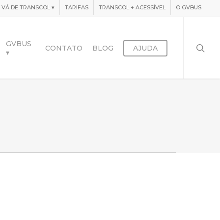
VÁ DE TRANSCOL
▾
TARIFAS
TRANSCOL + ACESSÍVEL
O GVBUS
searc
GVBUS
CONTATO
BLOG
AJUDA
▾