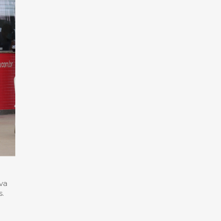
va
s.