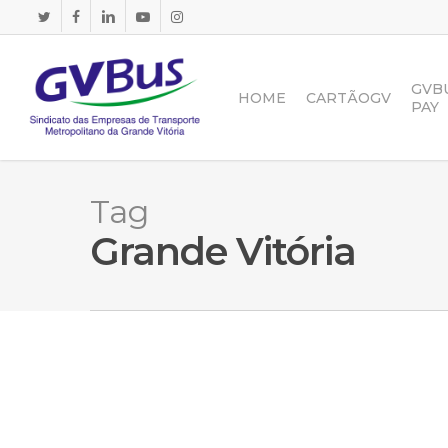
Skip
TWITTER
FACEBOOK
LINKEDIN
YOUTUBE
INSTAGRAM
to
main
content
GVB
HOME
CARTÃOGV
PAY
Tag
Grande Vitória