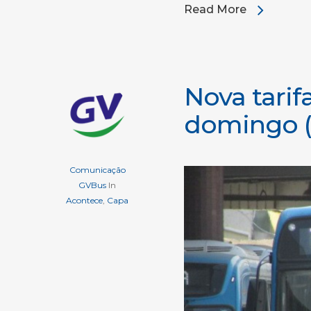
Read More
Nova tarif
domingo (
Comunicação
GVBus
In
Acontece
,
Capa