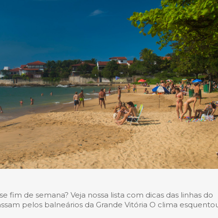
se fim de semana? Veja nossa lista com dicas das linhas do
ssam pelos balneários da Grande Vitória O clima esquento