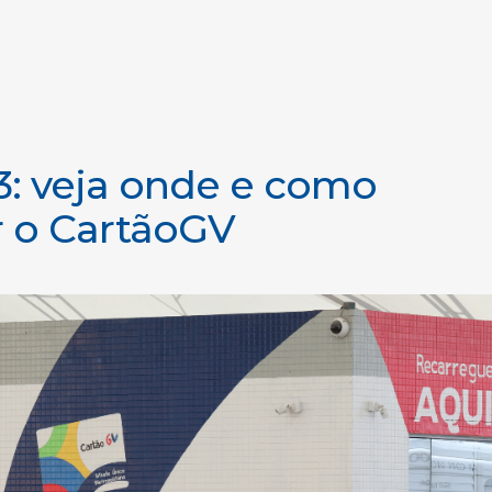
3: veja onde e como
r o CartãoGV