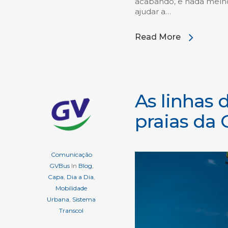
acabando, e nada melhor
ajudar a…
Read More
As linhas
praias da 
Comunicação
GVBus
In
Blog
,
Capa
,
Dia a Dia
,
Mobilidade
Urbana
,
Sistema
Transcol