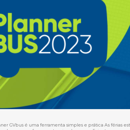
anner GVbus é uma ferramenta simples e prática As férias es