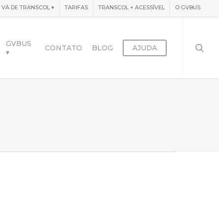
VÁ DE TRANSCOL
▾
TARIFAS
TRANSCOL + ACESSÍVEL
O GVBUS
searc
GVBUS
CONTATO
BLOG
AJUDA
▾