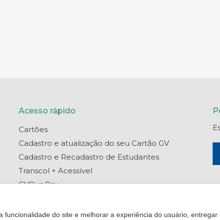
Acesso rápido
P
E
Cartões
Cadastro e atualização do seu Cartão GV
Cadastro e Recadastro de Estudantes
Transcol + Acessível
GVBus Pay
Portal do Titular
Central de Ajuda
 funcionalidade do site e melhorar a experiência do usuário, entregar