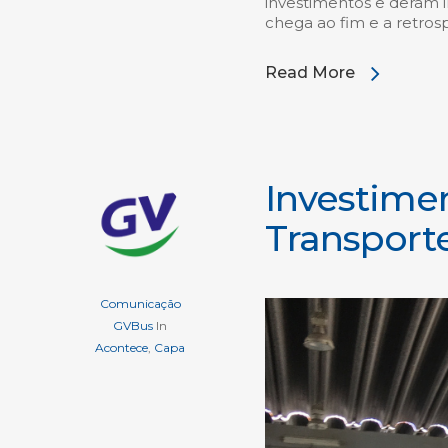
investimentos e deram 
chega ao fim e a retros
Read More
Investimen
Transporte
Comunicação
GVBus
In
Acontece
,
Capa