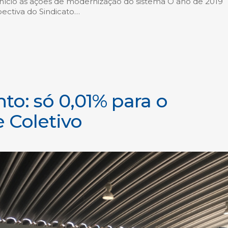
início às ações de modernização do sistema O ano de 2019
pectiva do Sindicato…
to: só 0,01% para o
 Coletivo