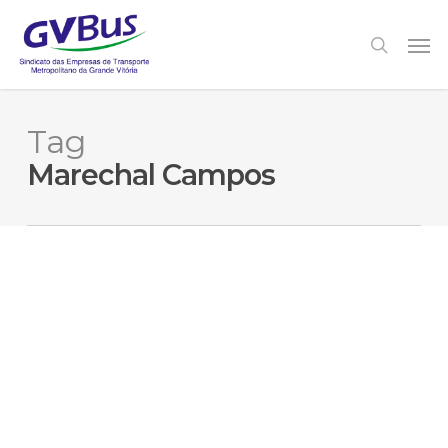
Skip
to
Men
search
main
content
Tag
Marechal Campos