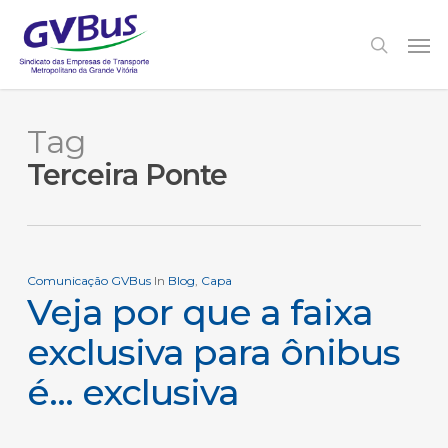
Skip
to
Men
search
main
content
Tag
Terceira Ponte
Comunicação GVBus
In
Blog
,
Capa
Veja por que a faixa
exclusiva para ônibus
é… exclusiva