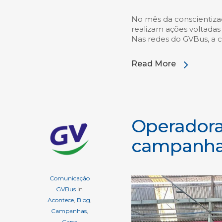
No mês da conscientiza
realizam ações voltadas
Nas redes do GVBus, a
Read More
Operadora
campanhas
Comunicação
GVBus
In
Acontece
,
Blog
,
Campanhas
,
Capa