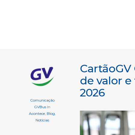
CartãoGV
de valor e
2026
Comunicação
GVBus
In
Acontece
,
Blog
,
Notícias