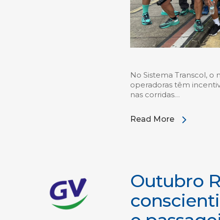
No Sistema Transcol, o 
operadoras têm incenti
nas corridas…
Read More
Outubro R
conscient
e passagei