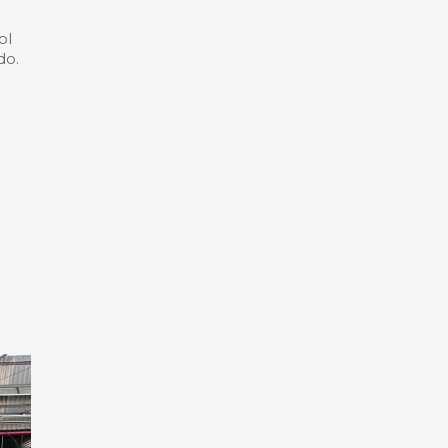
ol
do.