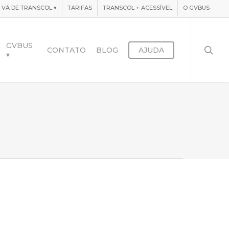
VÁ DE TRANSCOL
▾
TARIFAS
TRANSCOL + ACESSÍVEL
O GVBUS
searc
GVBUS
CONTATO
BLOG
AJUDA
▾