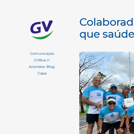
Colaborad
que saúde
Comunicação
GVBus
In
Acontece
,
Blog
,
Capa