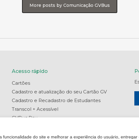
More posts by Comunicação GVBus
Acesso rápido
P
E
Cartões
Cadastro e atualização do seu Cartão GV
Cadastro e Recadastro de Estudantes
Transcol + Acessível
GVBus Pay
Portal do Titular
Central de Ajuda
 funcionalidade do site e melhorar a experiência do usuário, entregar