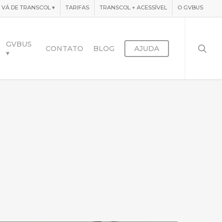
VÁ DE TRANSCOL
▾
TARIFAS
TRANSCOL + ACESSÍVEL
O GVBUS
searc
GVBUS
CONTATO
BLOG
AJUDA
▾