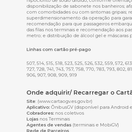
hipoclorito de sódio diluído, conforme orientaç
disponibilização de sabonete nos banheiros; a
com comorbidades ou com sintomas gripais; ret
superdimensionamento da operação para garant
recomendação para que passageiros embarque
das filas nos terminais e recomendação aos p
metro; e distribuição de álcool gel e máscaras 
Linhas com cartão pré-pago
507, 514, 515, 518, 523, 525, 526, 532, 559, 572, 613
727, 728, 741, 743, 757, 758, 770, 783, 793, 802, 8
906, 907, 908, 909, 919
Onde adquirir/ Recarregar o Car
Site
: (www.cartaogv.es.gov.br)
Aplicativo:
ÔnibusGV (disponível para Android e
Cobradores:
nos coletivos
Lojas
nos Terminais
Agentes de vendas
(terminais e MobiGV)
Rede de Parceiros