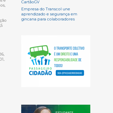
is e
CartãoGV
os,
Empresa do Transcol une
aprendizado e segurança em
gincana para colaboradores
ação
,5
26,
01,