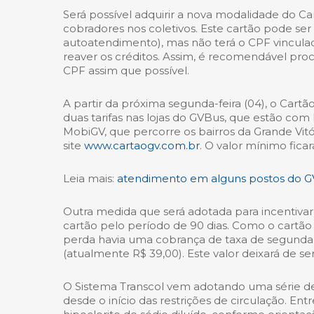
Será possível adquirir a nova modalidade do Cart
cobradores nos coletivos. Este cartão pode ser r
autoatendimento), mas não terá o CPF vincula
reaver os créditos. Assim, é recomendável pro
CPF assim que possível.
A partir da próxima segunda-feira (04), o Car
duas tarifas nas lojas do GVBus, que estão com
MobiGV, que percorre os bairros da Grande Vitór
site
www.cartaogv.com.br
. O valor mínimo fic
Leia mais:
atendimento em alguns postos do G
Outra medida que será adotada para incentivar
cartão pelo período de 90 dias. Como o cartã
perda havia uma cobrança de taxa de segunda v
(atualmente R$ 39,00). Este valor deixará de s
O Sistema Transcol vem adotando uma série de 
desde o início das restrições de circulação. Ent