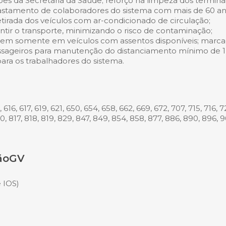
ões da Secretaria da Saúde; reforço na limpeza dos termina
fastamento de colaboradores do sistema com mais de 60 an
irada dos veículos com ar-condicionado de circulação;
ir o transporte, minimizando o risco de contaminação;
m somente em veículos com assentos disponíveis; marc
assageiros para manutenção do distanciamento mínimo de 1
para os trabalhadores do sistema.
, 616, 617, 619, 621, 650, 654, 658, 662, 669, 672, 707, 715, 716, 7
10, 817, 818, 819, 829, 847, 849, 854, 858, 877, 886, 890, 896, 9
tãoGV
 IOS)