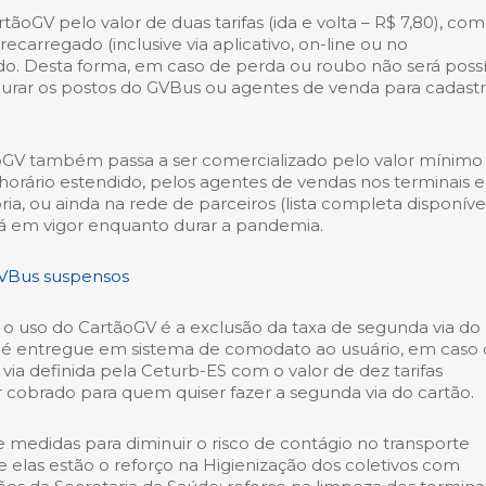
ãoGV pelo valor de duas tarifas (ida e volta – R$ 7,80), com
ecarregado (inclusive via aplicativo, on-line ou no
do. Desta forma, em caso de perda ou roubo não será possí
curar os postos do GVBus ou agentes de venda para cadastr
tãoGV também passa a ser comercializado pelo valor mínimo
 horário estendido, pelos agentes de vendas nos terminais e
ia, ou ainda na rede de parceiros (lista completa disponíve
ará em vigor enquanto durar a pandemia.
VBus suspensos
 o uso do CartãoGV é a exclusão da taxa de segunda via do
o é entregue em sistema de comodato ao usuário, em caso
ia definida pela Ceturb-ES com o valor de dez tarifas
er cobrado para quem quiser fazer a segunda via do cartão.
medidas para diminuir o risco de contágio no transporte
re elas estão o reforço na Higienização dos coletivos com