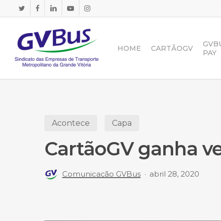
Skip
TWITTER
FACEBOOK
LINKEDIN
YOUTUBE
INSTAGRAM
to
main
content
GVB
HOME
CARTÃOGV
PAY
Acontece
Capa
CartãoGV ganha ve
Comunicação GVBus
abril 28, 2020