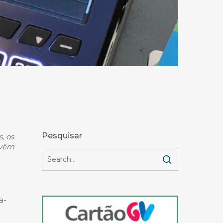
Pesquisar
, os
 vêm
a-