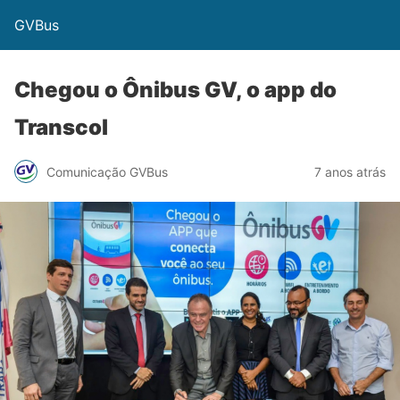
GVBus
Chegou o Ônibus GV, o app do
Transcol
Comunicação GVBus
7 anos atrás