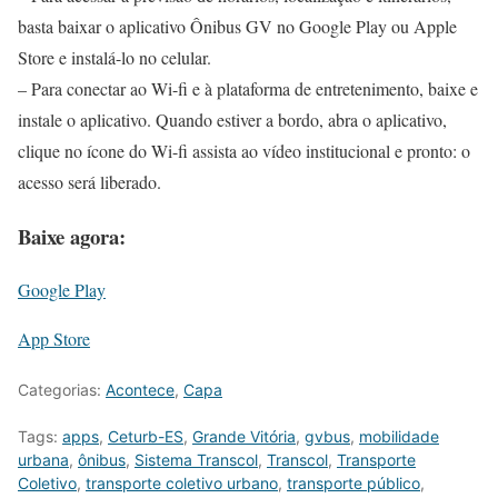
basta baixar o aplicativo Ônibus GV no Google Play ou Apple
Store e instalá-lo no celular.
– Para conectar ao Wi-fi e à plataforma de entretenimento, baixe e
instale o aplicativo. Quando estiver a bordo, abra o aplicativo,
clique no ícone do Wi-fi assista ao vídeo institucional e pronto: o
acesso será liberado.
Baixe agora:
Google Play
App Store
Categorias:
Acontece
,
Capa
Tags:
apps
,
Ceturb-ES
,
Grande Vitória
,
gvbus
,
mobilidade
urbana
,
ônibus
,
Sistema Transcol
,
Transcol
,
Transporte
Coletivo
,
transporte coletivo urbano
,
transporte público
,