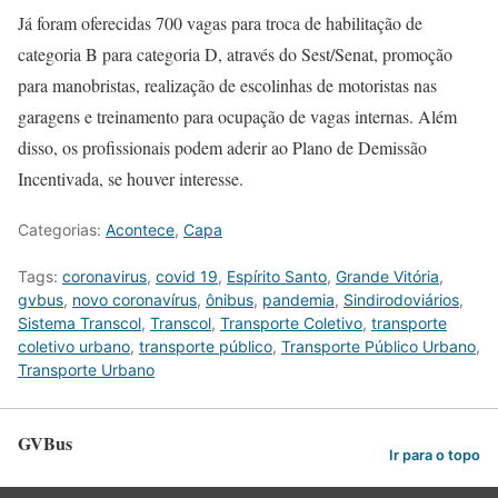
Já foram oferecidas 700 vagas para troca de habilitação de
categoria B para categoria D, através do Sest/Senat, promoção
para manobristas, realização de escolinhas de motoristas nas
garagens e treinamento para ocupação de vagas internas. Além
disso, os profissionais podem aderir ao Plano de Demissão
Incentivada, se houver interesse.
Categorias:
Acontece
,
Capa
Tags:
coronavirus
,
covid 19
,
Espírito Santo
,
Grande Vitória
,
gvbus
,
novo coronavírus
,
ônibus
,
pandemia
,
Sindirodoviários
,
Sistema Transcol
,
Transcol
,
Transporte Coletivo
,
transporte
coletivo urbano
,
transporte público
,
Transporte Público Urbano
,
Transporte Urbano
GVBus
Ir para o topo