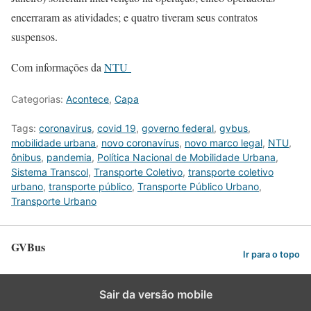
encerraram as atividades; e quatro tiveram seus contratos
suspensos.
Com informações da
NTU
Categorias:
Acontece
,
Capa
Tags:
coronavirus
,
covid 19
,
governo federal
,
gvbus
,
mobilidade urbana
,
novo coronavírus
,
novo marco legal
,
NTU
,
ônibus
,
pandemia
,
Política Nacional de Mobilidade Urbana
,
Sistema Transcol
,
Transporte Coletivo
,
transporte coletivo
urbano
,
transporte público
,
Transporte Público Urbano
,
Transporte Urbano
GVBus
Ir para o topo
Sair da versão mobile