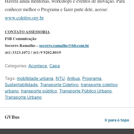
Haverá ainda mentorias, workshops e eventos de inovação. Para
conhecer melhor o Programa e fazer parte dele, acesse:
www.coletivo.org.br
CONTATO ASSESSORIA
FSB Comunicação
Socorro Ramalho –
socorro.ramalho@fsb.com.br
(61) 3323.1072 / (61) 9 9202.8019
Categorias:
Acontece
,
Capa
Tags:
mobilidade urbana
,
NTU
,
ônibus
,
Programa
,
Sustentabilidade
,
Transporte Coletivo
,
transporte coletivo
urbano
,
transporte público
,
Transporte Público Urbano
,
Transporte Urbano
GVBus
Ir para o topo