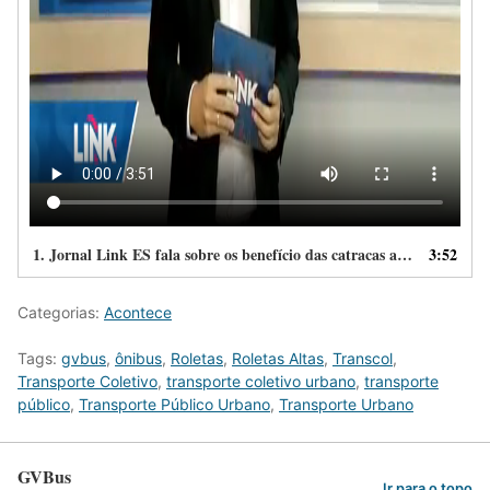
1.
Jornal Link ES fala sobre os benefício das catracas altas
3:52
Categorias:
Acontece
Tags:
gvbus
,
ônibus
,
Roletas
,
Roletas Altas
,
Transcol
,
Transporte Coletivo
,
transporte coletivo urbano
,
transporte
público
,
Transporte Público Urbano
,
Transporte Urbano
GVBus
Ir para o topo