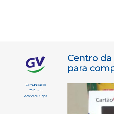
Centro da
para comp
Comunicação
GVBus
In
Acontece
,
Capa