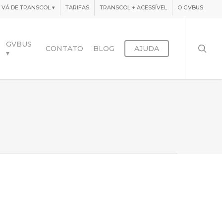
VÁ DE TRANSCOL
▾
TARIFAS
TRANSCOL + ACESSÍVEL
O GVBUS
searc
GVBUS
CONTATO
BLOG
AJUDA
▾