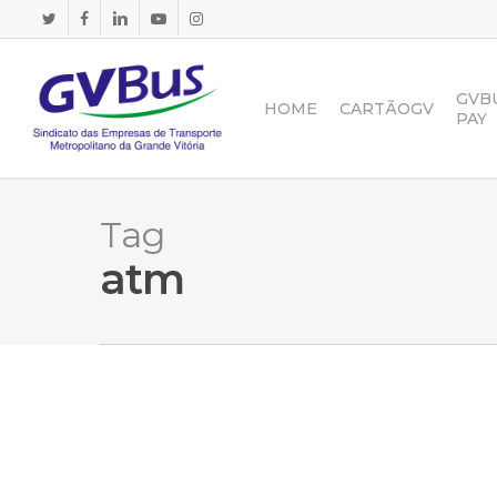
Skip
TWITTER
FACEBOOK
LINKEDIN
YOUTUBE
INSTAGRAM
to
main
content
GVB
HOME
CARTÃOGV
PAY
Tag
atm