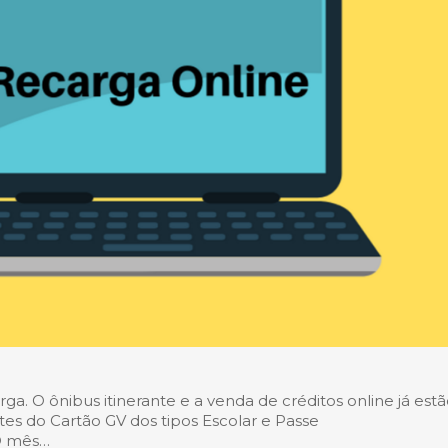
a. O ônibus itinerante e a venda de créditos online já est
ntes do Cartão GV dos tipos Escolar e Passe
 O mês…