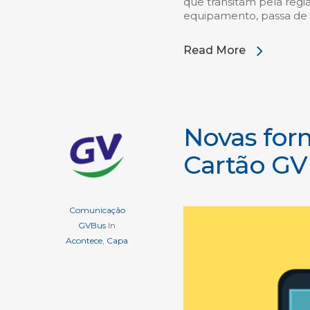
que transitam pela reg
equipamento, passa de
Read More
Novas for
Cartão GV
Comunicação
GVBus
In
Acontece
,
Capa