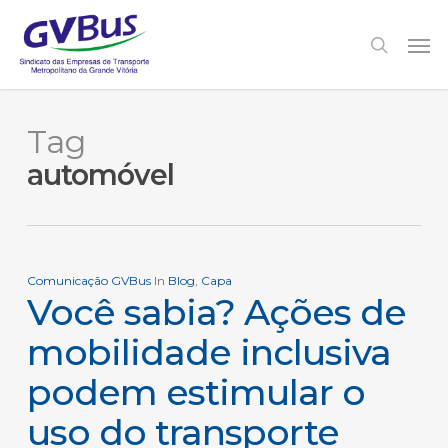
Skip
to
Men
search
main
content
Tag
automóvel
Comunicação GVBus
In
Blog
,
Capa
Você sabia? Ações de
mobilidade inclusiva
podem estimular o
uso do transporte