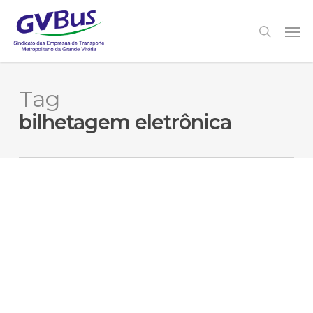
Skip
to
Men
search
main
content
Tag
bilhetagem eletrônica