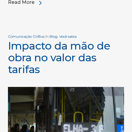
Read More
Comunicação GVBus
In
Blog
,
Você sabia
Impacto da mão de
obra no valor das
tarifas