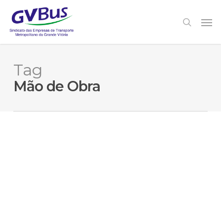
Skip
to
Men
search
main
content
Tag
Mão de Obra