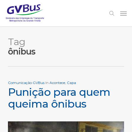
Skip
to
Men
search
main
content
Tag
ônibus
Comunicação GVBus
In
Acontece
,
Capa
Punição para quem
queima ônibus