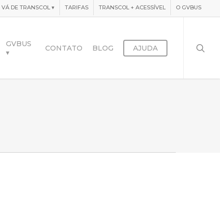
VÁ DE TRANSCOL
▾
TARIFAS
TRANSCOL + ACESSÍVEL
O GVBUS
searc
GVBUS
CONTATO
BLOG
AJUDA
▾