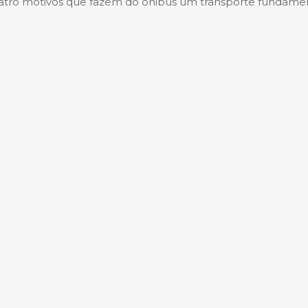
tro motivos que fazem do ônibus um transporte fundame