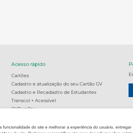
Acesso rápido
P
E
Cartões
Cadastro e atualização do seu Cartão GV
Cadastro e Recadastro de Estudantes
Transcol + Acessível
GVBus Pay
Portal do Titular
Central de Ajuda
 funcionalidade do site e melhorar a experiência do usuário, entregar