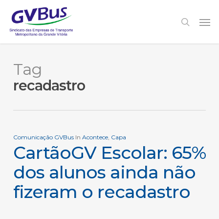
Skip
to
Men
search
main
content
Tag
recadastro
Comunicação GVBus
In
Acontece
,
Capa
CartãoGV Escolar: 65%
dos alunos ainda não
fizeram o recadastro