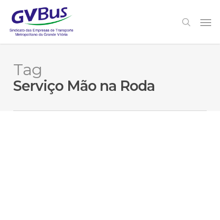
Skip
to
Men
search
main
content
Tag
Serviço Mão na Roda