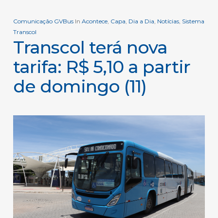
Comunicação GVBus
In
Acontece
,
Capa
,
Dia a Dia
,
Notícias
,
Sistema
Transcol
Transcol terá nova
tarifa: R$ 5,10 a partir
de domingo (11)