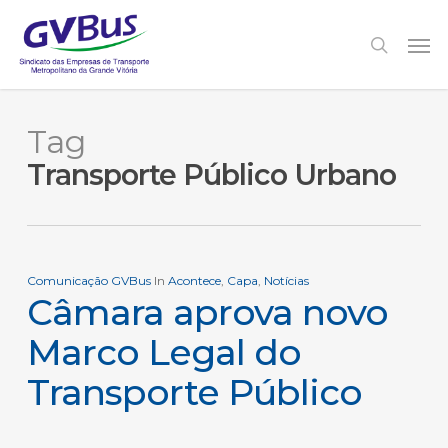
Skip
to
Men
search
main
content
Tag
Transporte Público Urbano
Comunicação GVBus
In
Acontece
,
Capa
,
Notícias
Câmara aprova novo
Marco Legal do
Transporte Público