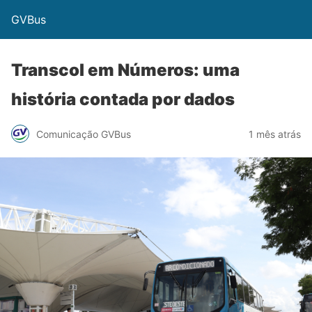
GVBus
Transcol em Números: uma
história contada por dados
Comunicação GVBus
1 mês atrás