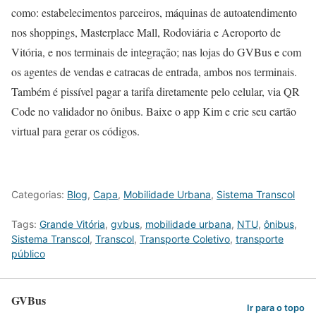
como: estabelecimentos parceiros, máquinas de autoatendimento
nos shoppings, Masterplace Mall, Rodoviária e Aeroporto de
Vitória, e nos terminais de integração; nas lojas do GVBus e com
os agentes de vendas e catracas de entrada, ambos nos terminais.
Também é pissível pagar a tarifa diretamente pelo celular, via QR
Code no validador no ônibus. Baixe o app Kim e crie seu cartão
virtual para gerar os códigos.
Categorias:
Blog
,
Capa
,
Mobilidade Urbana
,
Sistema Transcol
Tags:
Grande Vitória
,
gvbus
,
mobilidade urbana
,
NTU
,
ônibus
,
Sistema Transcol
,
Transcol
,
Transporte Coletivo
,
transporte
público
GVBus
Ir para o topo