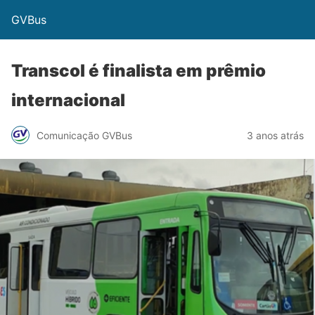
GVBus
Transcol é finalista em prêmio
internacional
Comunicação GVBus
3 anos atrás